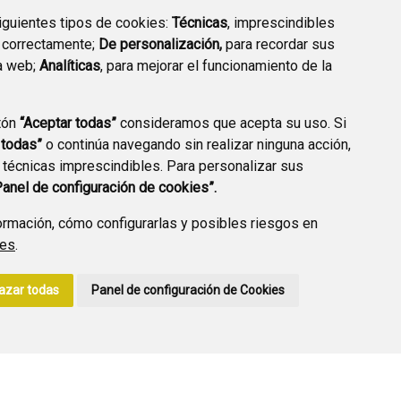
siguientes tipos de cookies:
Técnicas
, imprescindibles
 correctamente;
De personalización,
para recordar sus
a web;
Analíticas
, para mejorar el funcionamiento de la
PREGUNTAS
tón
“Aceptar todas”
consideramos que acepta su uso. Si
PLAN DE ACCIÓN LOCAL
FRECUENTES
 todas”
o continúa navegando sin realizar ninguna acción,
2030
 técnicas imprescindibles. Para personalizar sus
Panel de configuración de cookies”.
rmación, cómo configurarlas y posibles riesgos en
ies
.
A DE PRIVACIDAD
ACCESIBILIDAD
POLÍTICA DE COOKIES
azar todas
Panel de configuración de Cookies
ENLACE EXTERNO A