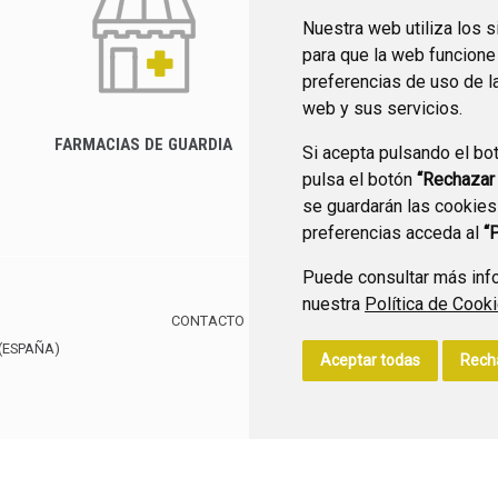
Nuestra web utiliza los 
para que la web funcione
preferencias de uso de l
web y sus servicios.
FARMACIAS DE GUARDIA
Si acepta pulsando el bo
CANAL YOUTUBE
pulsa el botón
“Rechazar
se guardarán las cookies
preferencias acceda al
“
Puede consultar más info
nuestra
Política de Cook
CONTACTO
MAPA WEB
AVISO LEGAL
POLÍTIC
(ESPAÑA)
Aceptar todas
Rech