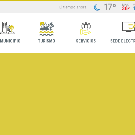
17º
MAX
M
El tiempo ahora
36º
 MUNICIPIO
TURISMO
SERVICIOS
SEDE ELECT