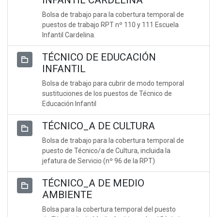
Bolsa de trabajo para la cobertura temporal de
puestos de trabajo RPT nº 110 y 111 Escuela
Infantil Cardelina.
TÉCNICO DE EDUCACIÓN
INFANTIL
Bolsa de trabajo para cubrir de modo temporal
sustituciones de los puestos de Técnico de
Educación Infantil
TÉCNICO_A DE CULTURA
Bolsa de trabajo para la cobertura temporal de
puesto de Técnico/a de Cultura, incluida la
jefatura de Servicio (nº 96 de la RPT)
TÉCNICO_A DE MEDIO
AMBIENTE
Bolsa para la cobertura temporal del puesto