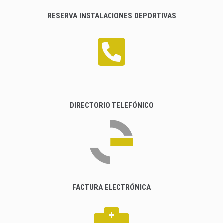
RESERVA INSTALACIONES DEPORTIVAS
DIRECTORIO TELEFÓNICO
FACTURA ELECTRÓNICA