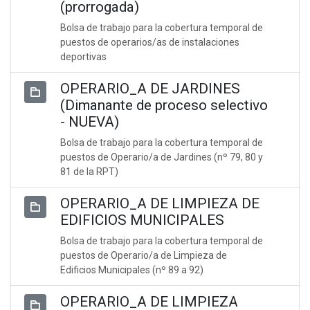
(prorrogada)
Bolsa de trabajo para la cobertura temporal de
puestos de operarios/as de instalaciones
deportivas
OPERARIO_A DE JARDINES
(Dimanante de proceso selectivo
- NUEVA)
Bolsa de trabajo para la cobertura temporal de
puestos de Operario/a de Jardines (nº 79, 80 y
81 de la RPT)
OPERARIO_A DE LIMPIEZA DE
EDIFICIOS MUNICIPALES
Bolsa de trabajo para la cobertura temporal de
puestos de Operario/a de Limpieza de
Edificios Municipales (nº 89 a 92)
OPERARIO_A DE LIMPIEZA