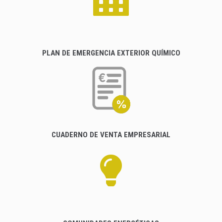
PLAN DE EMERGENCIA EXTERIOR QUÍMICO
CUADERNO DE VENTA EMPRESARIAL