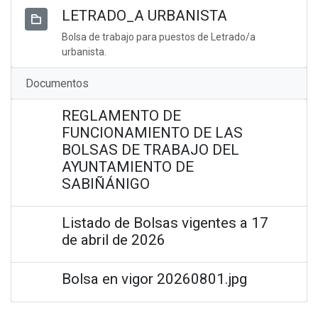
LETRADO_A URBANISTA
Bolsa de trabajo para puestos de Letrado/a
urbanista.
Documentos
REGLAMENTO DE
FUNCIONAMIENTO DE LAS
BOLSAS DE TRABAJO DEL
AYUNTAMIENTO DE
SABIÑÁNIGO
Listado de Bolsas vigentes a 17
de abril de 2026
Bolsa en vigor 20260801.jpg