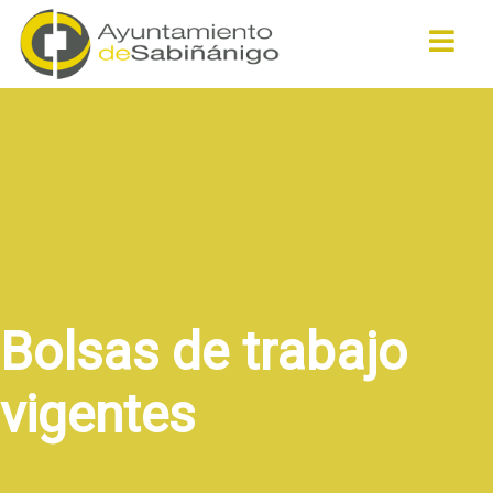
Buscar
Bolsas de trabajo
vigentes