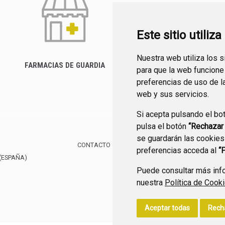
Este sitio utiliz
Nuestra web utiliza los 
FARMACIAS DE GUARDIA
para que la web funcione
CANAL YOUTUBE
preferencias de uso de l
web y sus servicios.
Si acepta pulsando el bo
pulsa el botón
“Rechazar
se guardarán las cookies
CONTACTO
MAPA WEB
AVISO LEGAL
POLÍTIC
preferencias acceda al
“
(ESPAÑA)
Puede consultar más info
nuestra
Política de Cook
Aceptar todas
Rech