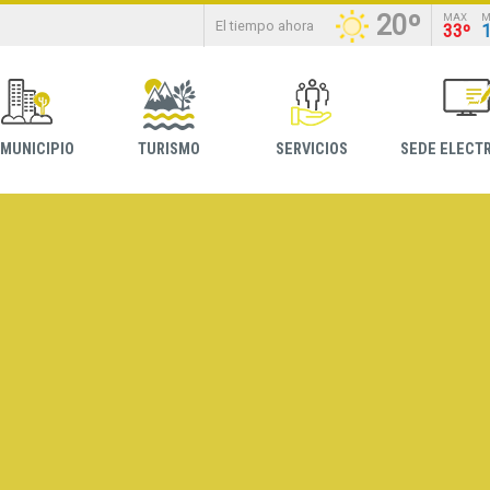
20º
MAX
M
El tiempo ahora
33º
 MUNICIPIO
TURISMO
SERVICIOS
SEDE ELECT