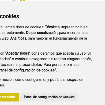
a cookies
siguientes tipos de cookies:
Técnicas
, imprescindibles
PREGUNTAS
 correctamente;
De personalización,
para recordar sus
PLAN DE ACCIÓN LOCAL
FRECUENTES
a web;
Analíticas
, para mejorar el funcionamiento de la
2030
tón
“Aceptar todas”
consideramos que acepta su uso. Si
 todas”
o continúa navegando sin realizar ninguna acción,
 técnicas imprescindibles. Para personalizar sus
A DE PRIVACIDAD
ACCESIBILIDAD
POLÍTICA DE COOKIES
Panel de configuración de cookies”.
ENLACE EXTERNO A
rmación, cómo configurarlas y posibles riesgos en
ies
.
azar todas
Panel de configuración de Cookies