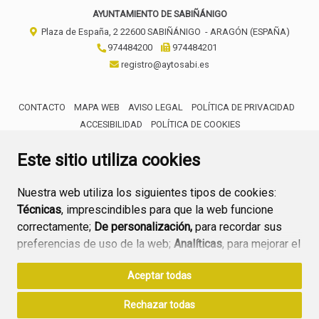
AYUNTAMIENTO DE SABIÑÁNIGO
Plaza de España, 2
22600
SABIÑÁNIGO
- ARAGÓN
(ESPAÑA)
974484200
974484201
registro@aytosabi.es
CONTACTO
MAPA WEB
AVISO LEGAL
POLÍTICA DE PRIVACIDAD
ACCESIBILIDAD
POLÍTICA DE COOKIES
ENLACE 
Este sitio utiliza cookies
Nuestra web utiliza los siguientes tipos de cookies:
Técnicas
, imprescindibles para que la web funcione
correctamente;
De personalización,
para recordar sus
preferencias de uso de la web;
Analíticas
, para mejorar el
funcionamiento de la web y sus servicios.
Aceptar todas
Si acepta pulsando el botón
“Aceptar todas”
Rechazar todas
consideramos que acepta su uso. Si pulsa el botón