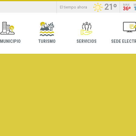
21º
MAX
M
El tiempo ahora
36º
 MUNICIPIO
TURISMO
SERVICIOS
SEDE ELECT