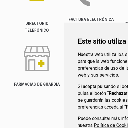
FACTURA ELECTRÓNICA
DIRECTORIO
P
TELEFÓNICO
Este sitio utiliz
Nuestra web utiliza los 
para que la web funcione
preferencias de uso de l
web y sus servicios.
FARMACIAS DE GUARDIA
Si acepta pulsando el bo
CANAL YOUTUBE
pulsa el botón
“Rechazar
se guardarán las cookies
preferencias acceda al
“
Puede consultar más info
nuestra
Política de Cook