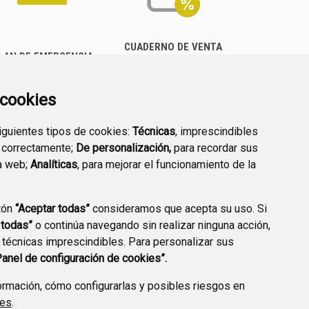
CUADERNO DE VENTA
LAN DE EMERGENCIA
EMPRESARIAL
EXTERIOR QUÍMICO
a cookies
siguientes tipos de cookies:
Técnicas
, imprescindibles
 correctamente;
De personalización,
para recordar sus
a web;
Analíticas
, para mejorar el funcionamiento de la
PREGUNTAS
tón
“Aceptar todas”
consideramos que acepta su uso. Si
PLAN DE ACCIÓN LOCAL
FRECUENTES
 todas”
o continúa navegando sin realizar ninguna acción,
2030
 técnicas imprescindibles. Para personalizar sus
Panel de configuración de cookies”.
rmación, cómo configurarlas y posibles riesgos en
ies
.