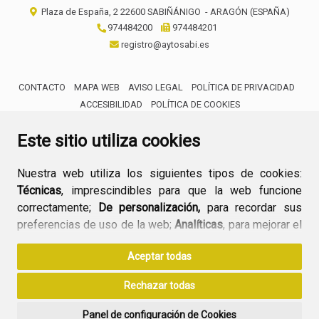
Plaza de España, 2
22600
SABIÑÁNIGO
- ARAGÓN
(ESPAÑA)
974484200
974484201
registro@aytosabi.es
CONTACTO
MAPA WEB
AVISO LEGAL
POLÍTICA DE PRIVACIDAD
ACCESIBILIDAD
POLÍTICA DE COOKIES
ENLACE 
Este sitio utiliza cookies
Nuestra web utiliza los siguientes tipos de cookies:
Técnicas
, imprescindibles para que la web funcione
correctamente;
De personalización,
para recordar sus
preferencias de uso de la web;
Analíticas
, para mejorar el
funcionamiento de la web y sus servicios.
Aceptar todas
Si acepta pulsando el botón
“Aceptar todas”
Rechazar todas
consideramos que acepta su uso. Si pulsa el botón
“Rechazar todas”
o continúa navegando sin realizar
Panel de configuración de Cookies