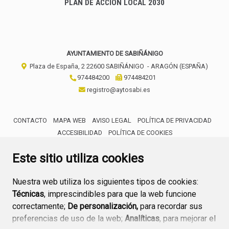
PLAN DE ACCIÓN LOCAL 2030
AYUNTAMIENTO DE SABIÑÁNIGO
Plaza de España, 2
22600
SABIÑÁNIGO
- ARAGÓN
(ESPAÑA)
974484200
974484201
registro@aytosabi.es
CONTACTO
MAPA WEB
AVISO LEGAL
POLÍTICA DE PRIVACIDAD
ACCESIBILIDAD
POLÍTICA DE COOKIES
ENLACE 
Este sitio utiliza cookies
Nuestra web utiliza los siguientes tipos de cookies:
Técnicas
, imprescindibles para que la web funcione
correctamente;
De personalización,
para recordar sus
preferencias de uso de la web;
Analíticas
, para mejorar el