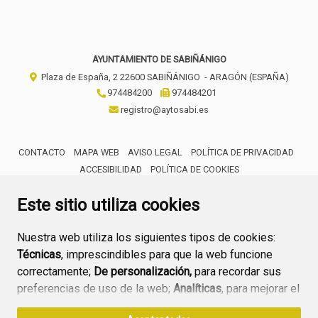
AYUNTAMIENTO DE SABIÑÁNIGO
Plaza de España, 2
22600
SABIÑÁNIGO
- ARAGÓN
(ESPAÑA)
974484200
974484201
registro@aytosabi.es
CONTACTO
MAPA WEB
AVISO LEGAL
POLÍTICA DE PRIVACIDAD
ACCESIBILIDAD
POLÍTICA DE COOKIES
ENLACE 
Este sitio utiliza cookies
Nuestra web utiliza los siguientes tipos de cookies:
Técnicas
, imprescindibles para que la web funcione
correctamente;
De personalización,
para recordar sus
preferencias de uso de la web;
Analíticas
, para mejorar el
funcionamiento de la web y sus servicios.