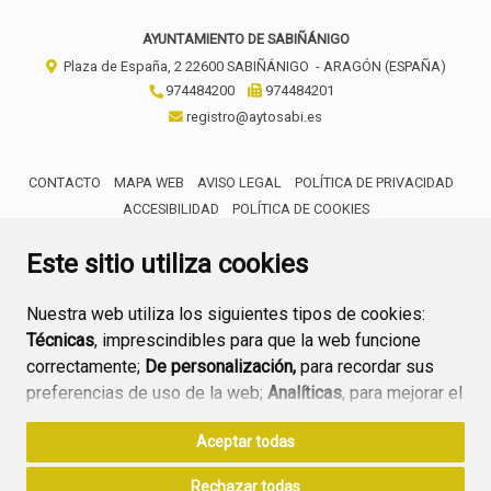
AYUNTAMIENTO DE SABIÑÁNIGO
Plaza de España, 2
22600
SABIÑÁNIGO
- ARAGÓN
(ESPAÑA)
974484200
974484201
registro@aytosabi.es
CONTACTO
MAPA WEB
AVISO LEGAL
POLÍTICA DE PRIVACIDAD
ACCESIBILIDAD
POLÍTICA DE COOKIES
ENLACE 
Este sitio utiliza cookies
Nuestra web utiliza los siguientes tipos de cookies:
Técnicas
, imprescindibles para que la web funcione
correctamente;
De personalización,
para recordar sus
preferencias de uso de la web;
Analíticas
, para mejorar el
funcionamiento de la web y sus servicios.
Aceptar todas
Si acepta pulsando el botón
“Aceptar todas”
Rechazar todas
consideramos que acepta su uso. Si pulsa el botón