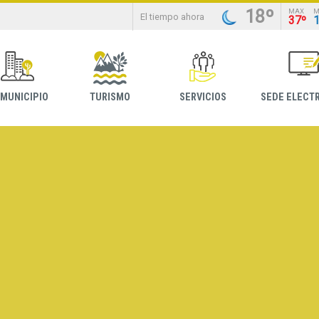
18º
MAX
M
El tiempo ahora
37º
 MUNICIPIO
TURISMO
SERVICIOS
SEDE ELECT