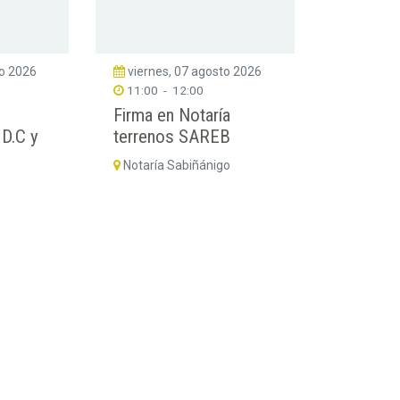
to 2026
viernes, 07 agosto 2026
11:00
-
12:00
Firma en Notaría
 D.C y
terrenos SAREB
Notaría Sabiñánigo