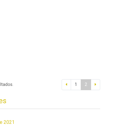
ltados.
1
2
es
de 2021