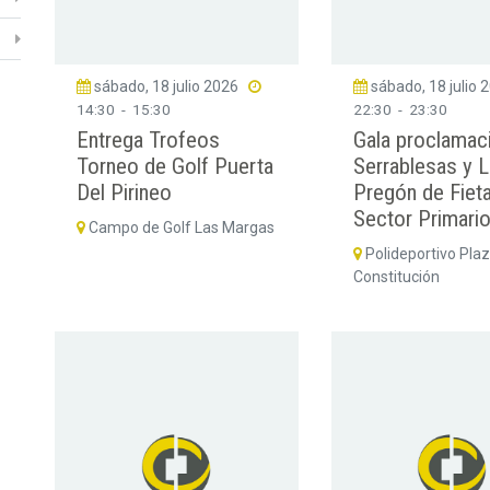
sábado, 18 julio 2026
sábado, 18 julio 
14:30
-
15:30
22:30
-
23:30
Entrega Trofeos
Gala proclamac
Torneo de Golf Puerta
Serrablesas y L
Del Pirineo
Pregón de Fiet
Sector Primari
Campo de Golf Las Margas
Polideportivo Pla
Constitución