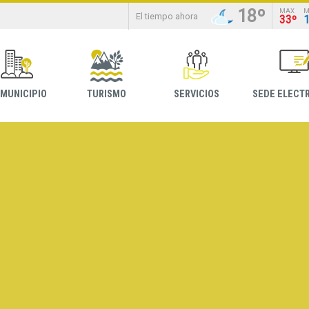
18º
MAX
M
El tiempo ahora
33º
 MUNICIPIO
TURISMO
SERVICIOS
SEDE ELECT