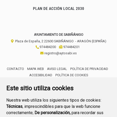
PLAN DE ACCIÓN LOCAL 2030
AYUNTAMIENTO DE SABIÑÁNIGO
Plaza de España, 2
22600
SABIÑÁNIGO
- ARAGÓN
(ESPAÑA)
974484200
974484201
registro@aytosabi.es
CONTACTO
MAPA WEB
AVISO LEGAL
POLÍTICA DE PRIVACIDAD
ACCESIBILIDAD
POLÍTICA DE COOKIES
ENLACE 
Este sitio utiliza cookies
Nuestra web utiliza los siguientes tipos de cookies:
Técnicas
, imprescindibles para que la web funcione
correctamente;
De personalización,
para recordar sus