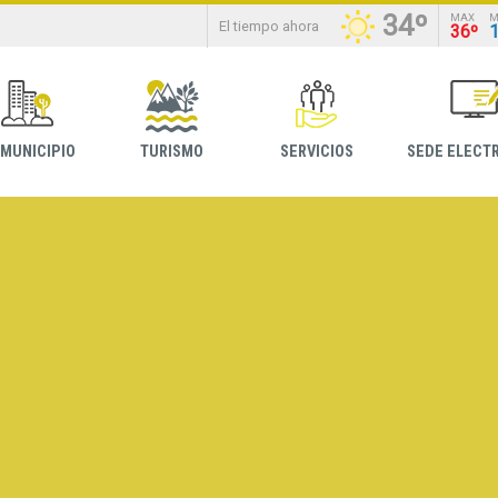
34º
MAX
M
El tiempo ahora
36º
 MUNICIPIO
TURISMO
SERVICIOS
SEDE ELECT