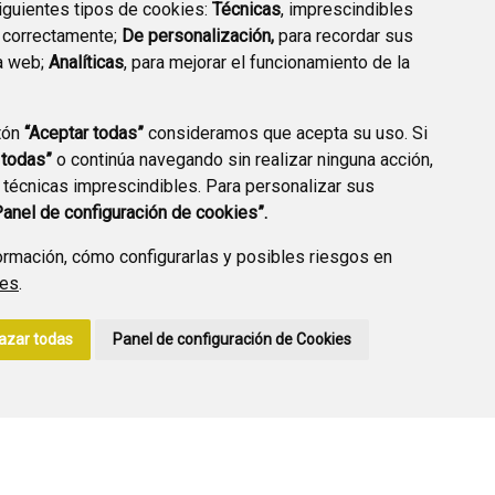
siguientes tipos de cookies:
Técnicas
, imprescindibles
 correctamente;
De personalización,
para recordar sus
a web;
Analíticas
, para mejorar el funcionamiento de la
PREGUNTAS
tón
“Aceptar todas”
consideramos que acepta su uso. Si
PLAN DE ACCIÓN LOCAL
FRECUENTES
 todas”
o continúa navegando sin realizar ninguna acción,
2030
 técnicas imprescindibles. Para personalizar sus
Panel de configuración de cookies”.
rmación, cómo configurarlas y posibles riesgos en
ies
.
A DE PRIVACIDAD
ACCESIBILIDAD
POLÍTICA DE COOKIES
azar todas
Panel de configuración de Cookies
ENLACE EXTERNO A