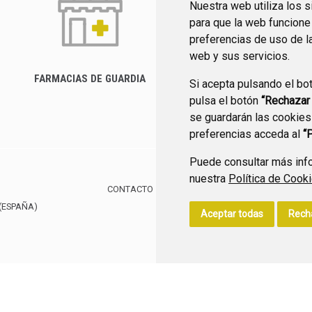
Nuestra web utiliza los 
para que la web funcione
preferencias de uso de l
web y sus servicios.
FARMACIAS DE GUARDIA
Si acepta pulsando el bo
CANAL YOUTUBE
pulsa el botón
“Rechazar
se guardarán las cookies
preferencias acceda al
“
Puede consultar más info
nuestra
Política de Cook
CONTACTO
MAPA WEB
AVISO LEGAL
POLÍTIC
(ESPAÑA)
Aceptar todas
Rech