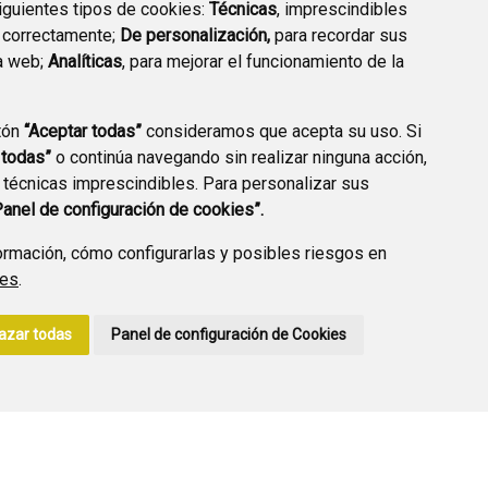
siguientes tipos de cookies:
Técnicas
, imprescindibles
 correctamente;
De personalización,
para recordar sus
a web;
Analíticas
, para mejorar el funcionamiento de la
PREGUNTAS
tón
“Aceptar todas”
consideramos que acepta su uso. Si
PLAN DE ACCIÓN LOCAL
FRECUENTES
 todas”
o continúa navegando sin realizar ninguna acción,
2030
 técnicas imprescindibles. Para personalizar sus
Panel de configuración de cookies”.
rmación, cómo configurarlas y posibles riesgos en
ies
.
A DE PRIVACIDAD
ACCESIBILIDAD
POLÍTICA DE COOKIES
azar todas
Panel de configuración de Cookies
ENLACE EXTERNO A