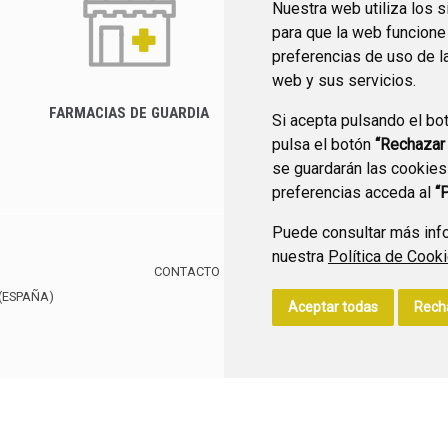
Nuestra web utiliza los 
para que la web funcione
preferencias de uso de l
web y sus servicios.
FARMACIAS DE GUARDIA
Si acepta pulsando el bo
CANAL YOUTUBE
pulsa el botón
“Rechazar
se guardarán las cookies
preferencias acceda al
“
Puede consultar más info
nuestra
Política de Cook
CONTACTO
MAPA WEB
AVISO LEGAL
POLÍTIC
(ESPAÑA)
Aceptar todas
Rech