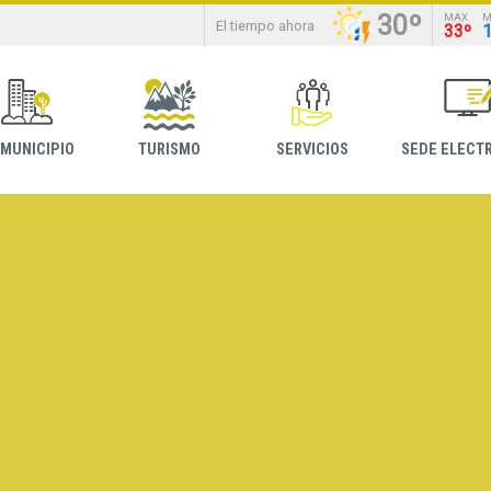
30º
MAX
M
El tiempo ahora
33º
 MUNICIPIO
TURISMO
SERVICIOS
SEDE ELECT