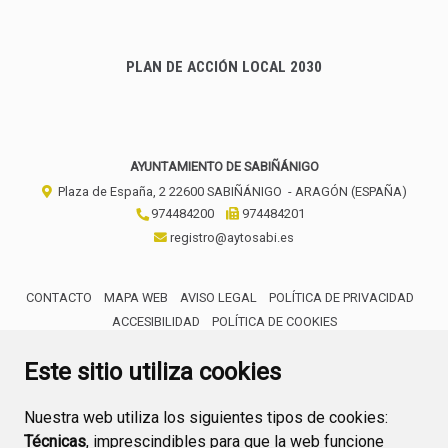
PLAN DE ACCIÓN LOCAL 2030
AYUNTAMIENTO DE SABIÑÁNIGO
Plaza de España, 2
22600
SABIÑÁNIGO
- ARAGÓN
(ESPAÑA)
974484200
974484201
registro@aytosabi.es
CONTACTO
MAPA WEB
AVISO LEGAL
POLÍTICA DE PRIVACIDAD
ACCESIBILIDAD
POLÍTICA DE COOKIES
ENLACE 
Este sitio utiliza cookies
Nuestra web utiliza los siguientes tipos de cookies:
Técnicas
, imprescindibles para que la web funcione