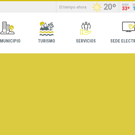
20º
MAX
M
El tiempo ahora
33º
 MUNICIPIO
TURISMO
SERVICIOS
SEDE ELECT