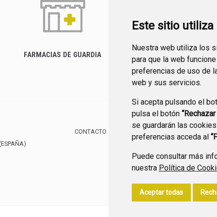
Este sitio utiliz
Nuestra web utiliza los 
FARMACIAS DE GUARDIA
para que la web funcione
CANAL YOUTUBE
preferencias de uso de l
web y sus servicios.
Si acepta pulsando el bo
pulsa el botón
“Rechazar
se guardarán las cookies
CONTACTO
MAPA WEB
AVISO LEGAL
POLÍTIC
preferencias acceda al
“
(ESPAÑA)
Puede consultar más info
nuestra
Política de Cook
Aceptar todas
Rech