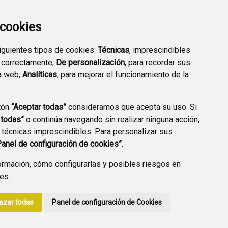
a cookies
siguientes tipos de cookies:
Técnicas
, imprescindibles
PREGUNTAS
 correctamente;
De personalización,
para recordar sus
PLAN DE ACCIÓN LOCAL
FRECUENTES
a web;
Analíticas
, para mejorar el funcionamiento de la
2030
tón
“Aceptar todas”
consideramos que acepta su uso. Si
 todas”
o continúa navegando sin realizar ninguna acción,
 técnicas imprescindibles. Para personalizar sus
A DE PRIVACIDAD
ACCESIBILIDAD
POLÍTICA DE COOKIES
Panel de configuración de cookies”.
ENLACE EXTERNO A
rmación, cómo configurarlas y posibles riesgos en
ies
.
azar todas
Panel de configuración de Cookies