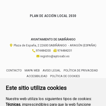
PLAN DE ACCIÓN LOCAL 2030
AYUNTAMIENTO DE SABIÑÁNIGO
Plaza de España, 2
22600
SABIÑÁNIGO
- ARAGÓN
(ESPAÑA)
974484200
974484201
registro@aytosabi.es
CONTACTO
MAPA WEB
AVISO LEGAL
POLÍTICA DE PRIVACIDAD
ACCESIBILIDAD
POLÍTICA DE COOKIES
ENLACE 
Este sitio utiliza cookies
Nuestra web utiliza los siguientes tipos de cookies:
Técnicas
, imprescindibles para que la web funcione