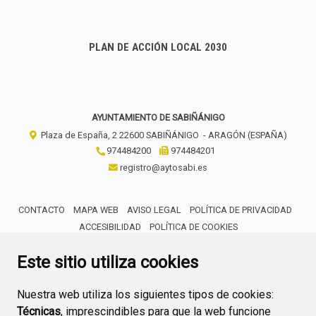
PLAN DE ACCIÓN LOCAL 2030
AYUNTAMIENTO DE SABIÑÁNIGO
Plaza de España, 2
22600
SABIÑÁNIGO
- ARAGÓN
(ESPAÑA)
974484200
974484201
registro@aytosabi.es
CONTACTO
MAPA WEB
AVISO LEGAL
POLÍTICA DE PRIVACIDAD
ACCESIBILIDAD
POLÍTICA DE COOKIES
ENLACE 
Este sitio utiliza cookies
Nuestra web utiliza los siguientes tipos de cookies:
Técnicas
, imprescindibles para que la web funcione