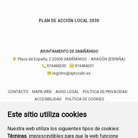
PLAN DE ACCIÓN LOCAL 2030
AYUNTAMIENTO DE SABIÑÁNIGO
Plaza de España, 2
22600
SABIÑÁNIGO
- ARAGÓN
(ESPAÑA)
974484200
974484201
registro@aytosabi.es
CONTACTO
MAPA WEB
AVISO LEGAL
POLÍTICA DE PRIVACIDAD
ACCESIBILIDAD
POLÍTICA DE COOKIES
ENLACE 
Este sitio utiliza cookies
Nuestra web utiliza los siguientes tipos de cookies:
Técnicas
, imprescindibles para que la web funcione