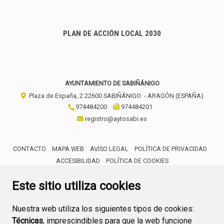
PLAN DE ACCIÓN LOCAL 2030
AYUNTAMIENTO DE SABIÑÁNIGO
Plaza de España, 2
22600
SABIÑÁNIGO
- ARAGÓN
(ESPAÑA)
974484200
974484201
registro@aytosabi.es
CONTACTO
MAPA WEB
AVISO LEGAL
POLÍTICA DE PRIVACIDAD
ACCESIBILIDAD
POLÍTICA DE COOKIES
ENLACE 
Este sitio utiliza cookies
Nuestra web utiliza los siguientes tipos de cookies:
Técnicas
, imprescindibles para que la web funcione