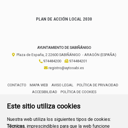
PLAN DE ACCIÓN LOCAL 2030
AYUNTAMIENTO DE SABIÑÁNIGO
Plaza de España, 2
22600
SABIÑÁNIGO
- ARAGÓN
(ESPAÑA)
974484200
974484201
registro@aytosabi.es
CONTACTO
MAPA WEB
AVISO LEGAL
POLÍTICA DE PRIVACIDAD
ACCESIBILIDAD
POLÍTICA DE COOKIES
ENLACE 
Este sitio utiliza cookies
Nuestra web utiliza los siguientes tipos de cookies:
Técnicas
, imprescindibles para que la web funcione