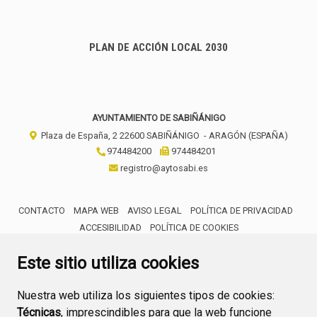
PLAN DE ACCIÓN LOCAL 2030
AYUNTAMIENTO DE SABIÑÁNIGO
Plaza de España, 2
22600
SABIÑÁNIGO
- ARAGÓN
(ESPAÑA)
974484200
974484201
registro@aytosabi.es
CONTACTO
MAPA WEB
AVISO LEGAL
POLÍTICA DE PRIVACIDAD
ACCESIBILIDAD
POLÍTICA DE COOKIES
ENLACE 
Este sitio utiliza cookies
Nuestra web utiliza los siguientes tipos de cookies:
Técnicas
, imprescindibles para que la web funcione