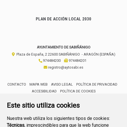
PLAN DE ACCIÓN LOCAL 2030
AYUNTAMIENTO DE SABIÑÁNIGO
Plaza de España, 2
22600
SABIÑÁNIGO
- ARAGÓN
(ESPAÑA)
974484200
974484201
registro@aytosabi.es
CONTACTO
MAPA WEB
AVISO LEGAL
POLÍTICA DE PRIVACIDAD
ACCESIBILIDAD
POLÍTICA DE COOKIES
ENLACE 
Este sitio utiliza cookies
Nuestra web utiliza los siguientes tipos de cookies:
Técnicas
, imprescindibles para que la web funcione