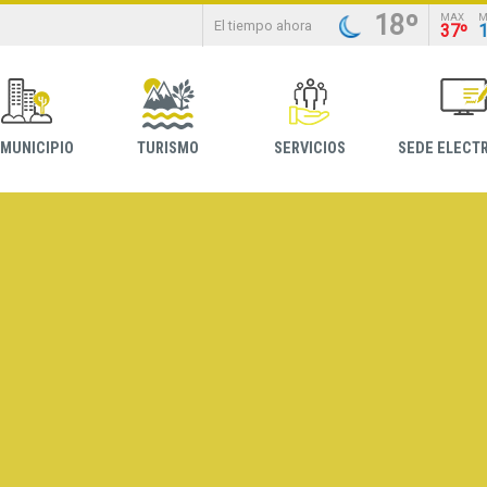
18º
MAX
M
El tiempo ahora
37º
 MUNICIPIO
TURISMO
SERVICIOS
SEDE ELECT