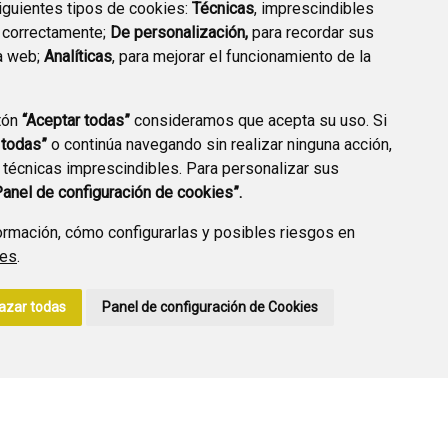
siguientes tipos de cookies:
Técnicas
, imprescindibles
 correctamente;
De personalización,
para recordar sus
a web;
Analíticas
, para mejorar el funcionamiento de la
PREGUNTAS
tón
“Aceptar todas”
consideramos que acepta su uso. Si
PLAN DE ACCIÓN LOCAL
FRECUENTES
 todas”
o continúa navegando sin realizar ninguna acción,
2030
 técnicas imprescindibles. Para personalizar sus
Panel de configuración de cookies”.
rmación, cómo configurarlas y posibles riesgos en
ies
.
A DE PRIVACIDAD
ACCESIBILIDAD
POLÍTICA DE COOKIES
azar todas
Panel de configuración de Cookies
ENLACE EXTERNO A