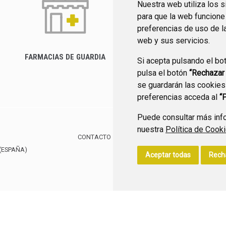
Nuestra web utiliza los 
para que la web funcione
preferencias de uso de l
web y sus servicios.
FARMACIAS DE GUARDIA
Si acepta pulsando el bo
CANAL YOUTUBE
pulsa el botón
“Rechazar
se guardarán las cookies
preferencias acceda al
“
Puede consultar más info
nuestra
Política de Cook
CONTACTO
MAPA WEB
AVISO LEGAL
POLÍTIC
(ESPAÑA)
Aceptar todas
Rech