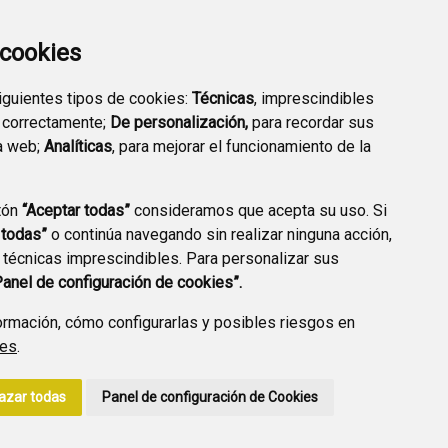
a cookies
siguientes tipos de cookies:
Técnicas
, imprescindibles
PREGUNTAS
 correctamente;
De personalización,
para recordar sus
PLAN DE ACCIÓN LOCAL
FRECUENTES
a web;
Analíticas
, para mejorar el funcionamiento de la
2030
tón
“Aceptar todas”
consideramos que acepta su uso. Si
 todas”
o continúa navegando sin realizar ninguna acción,
 técnicas imprescindibles. Para personalizar sus
A DE PRIVACIDAD
ACCESIBILIDAD
POLÍTICA DE COOKIES
Panel de configuración de cookies”.
ENLACE EXTERNO A
rmación, cómo configurarlas y posibles riesgos en
ies
.
azar todas
Panel de configuración de Cookies