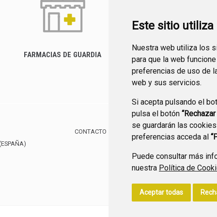
Este sitio utiliz
Nuestra web utiliza los 
FARMACIAS DE GUARDIA
para que la web funcione
CANAL YOUTUBE
preferencias de uso de l
web y sus servicios.
Si acepta pulsando el bo
pulsa el botón
“Rechazar
se guardarán las cookies
CONTACTO
MAPA WEB
AVISO LEGAL
POLÍTIC
preferencias acceda al
“
(ESPAÑA)
Puede consultar más info
nuestra
Política de Cook
Aceptar todas
Rech