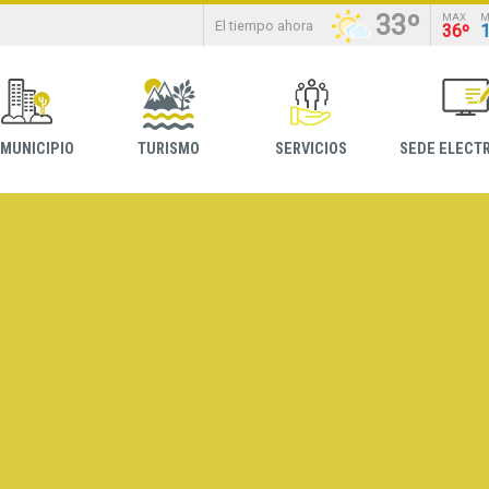
33º
MAX
M
El tiempo ahora
36º
 MUNICIPIO
TURISMO
SERVICIOS
SEDE ELECT