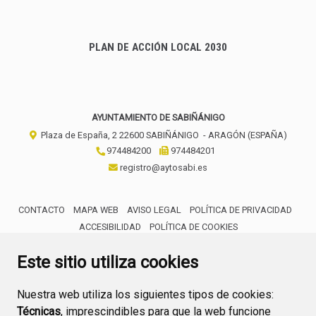
PLAN DE ACCIÓN LOCAL 2030
AYUNTAMIENTO DE SABIÑÁNIGO
Plaza de España, 2
22600
SABIÑÁNIGO
- ARAGÓN
(ESPAÑA)
974484200
974484201
registro@aytosabi.es
CONTACTO
MAPA WEB
AVISO LEGAL
POLÍTICA DE PRIVACIDAD
ACCESIBILIDAD
POLÍTICA DE COOKIES
ENLACE 
Este sitio utiliza cookies
Nuestra web utiliza los siguientes tipos de cookies:
Técnicas
, imprescindibles para que la web funcione