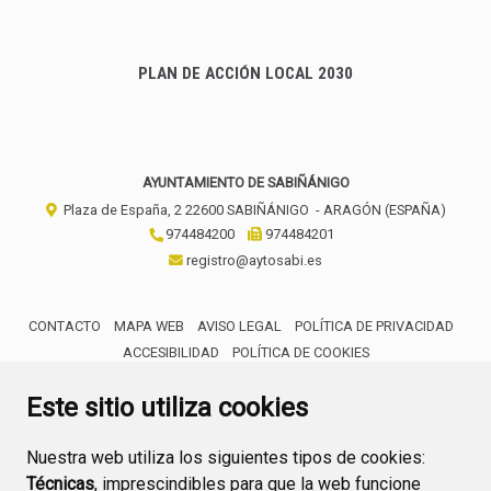
PLAN DE ACCIÓN LOCAL 2030
AYUNTAMIENTO DE SABIÑÁNIGO
Plaza de España, 2
22600
SABIÑÁNIGO
- ARAGÓN
(ESPAÑA)
974484200
974484201
registro@aytosabi.es
CONTACTO
MAPA WEB
AVISO LEGAL
POLÍTICA DE PRIVACIDAD
ACCESIBILIDAD
POLÍTICA DE COOKIES
ENLACE 
Este sitio utiliza cookies
Nuestra web utiliza los siguientes tipos de cookies:
Técnicas
, imprescindibles para que la web funcione