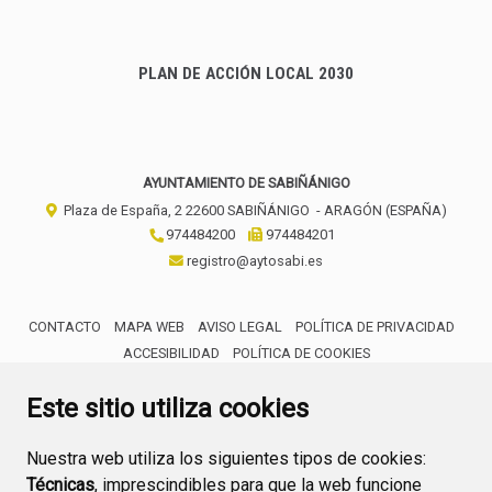
PLAN DE ACCIÓN LOCAL 2030
AYUNTAMIENTO DE SABIÑÁNIGO
Plaza de España, 2
22600
SABIÑÁNIGO
- ARAGÓN
(ESPAÑA)
974484200
974484201
registro@aytosabi.es
CONTACTO
MAPA WEB
AVISO LEGAL
POLÍTICA DE PRIVACIDAD
ACCESIBILIDAD
POLÍTICA DE COOKIES
ENLACE 
Este sitio utiliza cookies
Nuestra web utiliza los siguientes tipos de cookies:
Técnicas
, imprescindibles para que la web funcione