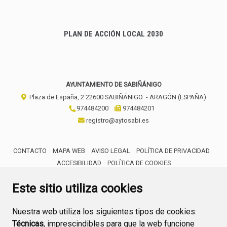
PLAN DE ACCIÓN LOCAL 2030
AYUNTAMIENTO DE SABIÑÁNIGO
Plaza de España, 2
22600
SABIÑÁNIGO
- ARAGÓN
(ESPAÑA)
974484200
974484201
registro@aytosabi.es
CONTACTO
MAPA WEB
AVISO LEGAL
POLÍTICA DE PRIVACIDAD
ACCESIBILIDAD
POLÍTICA DE COOKIES
ENLACE 
Este sitio utiliza cookies
Nuestra web utiliza los siguientes tipos de cookies:
Técnicas
, imprescindibles para que la web funcione