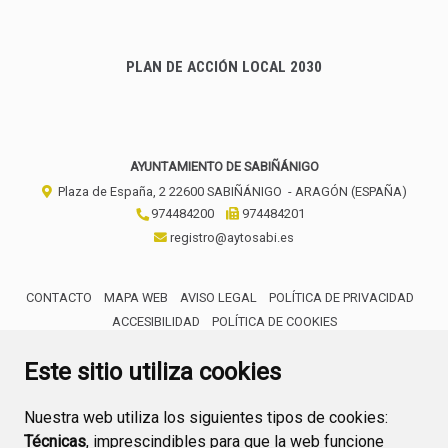
PLAN DE ACCIÓN LOCAL 2030
AYUNTAMIENTO DE SABIÑÁNIGO
Plaza de España, 2
22600
SABIÑÁNIGO
- ARAGÓN
(ESPAÑA)
974484200
974484201
registro@aytosabi.es
CONTACTO
MAPA WEB
AVISO LEGAL
POLÍTICA DE PRIVACIDAD
ACCESIBILIDAD
POLÍTICA DE COOKIES
ENLACE 
Este sitio utiliza cookies
Nuestra web utiliza los siguientes tipos de cookies:
Técnicas
, imprescindibles para que la web funcione