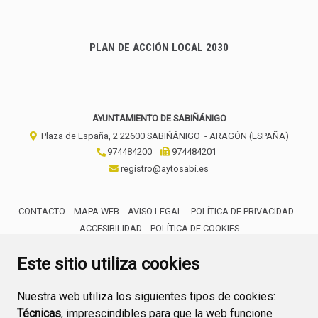
PLAN DE ACCIÓN LOCAL 2030
AYUNTAMIENTO DE SABIÑÁNIGO
Plaza de España, 2
22600
SABIÑÁNIGO
- ARAGÓN
(ESPAÑA)
974484200
974484201
registro@aytosabi.es
CONTACTO
MAPA WEB
AVISO LEGAL
POLÍTICA DE PRIVACIDAD
ACCESIBILIDAD
POLÍTICA DE COOKIES
ENLACE 
Este sitio utiliza cookies
Nuestra web utiliza los siguientes tipos de cookies:
Técnicas
, imprescindibles para que la web funcione