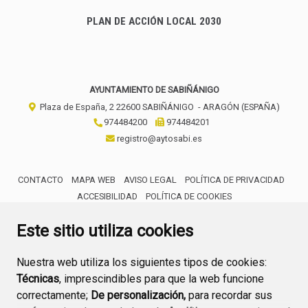
PLAN DE ACCIÓN LOCAL 2030
AYUNTAMIENTO DE SABIÑÁNIGO
Plaza de España, 2
22600
SABIÑÁNIGO
- ARAGÓN
(ESPAÑA)
974484200
974484201
registro@aytosabi.es
CONTACTO
MAPA WEB
AVISO LEGAL
POLÍTICA DE PRIVACIDAD
ACCESIBILIDAD
POLÍTICA DE COOKIES
ENLACE 
Este sitio utiliza cookies
Nuestra web utiliza los siguientes tipos de cookies:
Técnicas
, imprescindibles para que la web funcione
correctamente;
De personalización,
para recordar sus