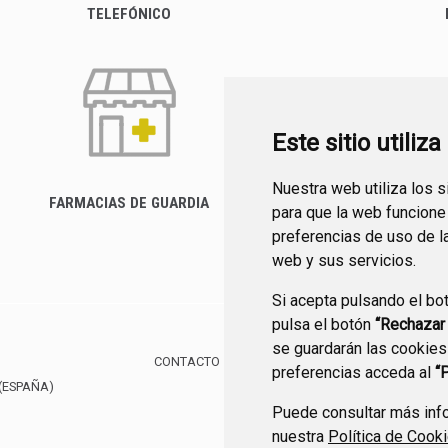
TELEFÓNICO
Este sitio utiliz
Nuestra web utiliza los 
FARMACIAS DE GUARDIA
para que la web funcione
CANAL YOUTUBE
preferencias de uso de l
web y sus servicios.
Si acepta pulsando el bo
pulsa el botón
“Rechazar
se guardarán las cookies
CONTACTO
MAPA WEB
AVISO LEGAL
POLÍTIC
preferencias acceda al
“
(ESPAÑA)
Puede consultar más info
nuestra
Política de Cook