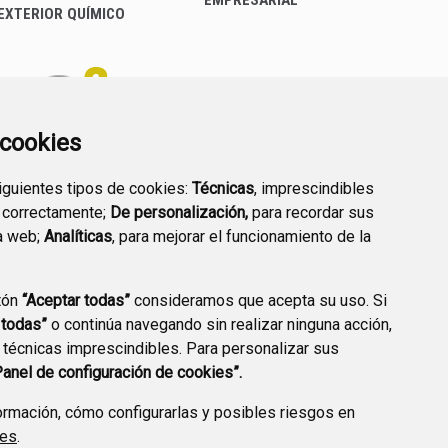
EXTERIOR QUÍMICO
a cookies
siguientes tipos de cookies:
Técnicas
, imprescindibles
PREGUNTAS
 correctamente;
De personalización,
para recordar sus
PLAN DE ACCIÓN LOCAL
FRECUENTES
a web;
Analíticas
, para mejorar el funcionamiento de la
2030
tón
“Aceptar todas”
consideramos que acepta su uso. Si
 todas”
o continúa navegando sin realizar ninguna acción,
 técnicas imprescindibles. Para personalizar sus
A DE PRIVACIDAD
ACCESIBILIDAD
POLÍTICA DE COOKIES
Panel de configuración de cookies”.
ENLACE EXTERNO A
rmación, cómo configurarlas y posibles riesgos en
ies
.