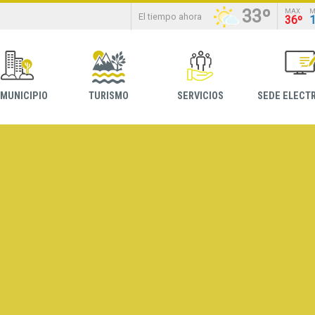
33º
MAX
M
El tiempo ahora
36º
 MUNICIPIO
TURISMO
SERVICIOS
SEDE ELECT