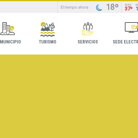
18º
MAX
M
El tiempo ahora
37º
 MUNICIPIO
TURISMO
SERVICIOS
SEDE ELECT