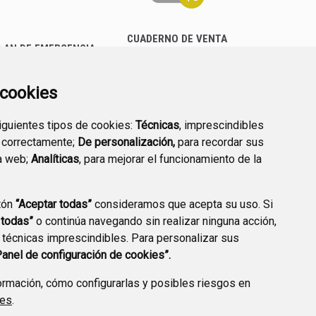
CUADERNO DE VENTA
LAN DE EMERGENCIA
EMPRESARIAL
EXTERIOR QUÍMICO
a cookies
siguientes tipos de cookies:
Técnicas
, imprescindibles
 correctamente;
De personalización,
para recordar sus
a web;
Analíticas
, para mejorar el funcionamiento de la
PREGUNTAS
tón
“Aceptar todas”
consideramos que acepta su uso. Si
PLAN DE ACCIÓN LOCAL
FRECUENTES
 todas”
o continúa navegando sin realizar ninguna acción,
2030
 técnicas imprescindibles. Para personalizar sus
Panel de configuración de cookies”.
rmación, cómo configurarlas y posibles riesgos en
ies
.
A DE PRIVACIDAD
ACCESIBILIDAD
POLÍTICA DE COOKIES