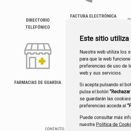
FACTURA ELECTRÓNICA
DIRECTORIO
P
TELEFÓNICO
Este sitio utiliz
Nuestra web utiliza los 
para que la web funcione
preferencias de uso de l
web y sus servicios.
FARMACIAS DE GUARDIA
Si acepta pulsando el bo
CANAL YOUTUBE
pulsa el botón
“Rechazar
se guardarán las cookies
preferencias acceda al
“
Puede consultar más info
nuestra
Política de Cook
CONTACTO
MAPA WEB
AVISO LEGAL
POLÍTIC