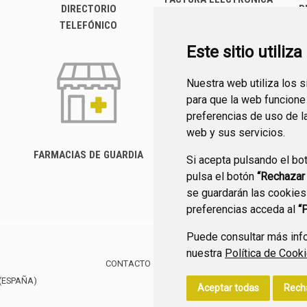
DIRECTORIO
P
TELEFÓNICO
Este sitio utiliz
Nuestra web utiliza los 
para que la web funcione
preferencias de uso de l
web y sus servicios.
FARMACIAS DE GUARDIA
Si acepta pulsando el bo
CANAL YOUTUBE
pulsa el botón
“Rechazar
se guardarán las cookies
preferencias acceda al
“
Puede consultar más info
nuestra
Política de Cook
CONTACTO
MAPA WEB
AVISO LEGAL
POLÍTIC
(ESPAÑA)
Aceptar todas
Rech