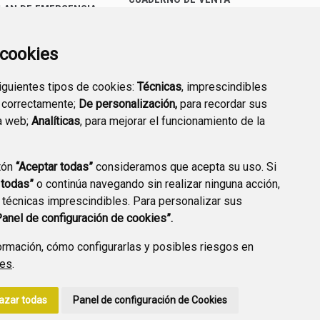
LAN DE EMERGENCIA
EMPRESARIAL
EXTERIOR QUÍMICO
a cookies
siguientes tipos de cookies:
Técnicas
, imprescindibles
 correctamente;
De personalización,
para recordar sus
a web;
Analíticas
, para mejorar el funcionamiento de la
PREGUNTAS
tón
“Aceptar todas”
consideramos que acepta su uso. Si
PLAN DE ACCIÓN LOCAL
FRECUENTES
 todas”
o continúa navegando sin realizar ninguna acción,
2030
 técnicas imprescindibles. Para personalizar sus
Panel de configuración de cookies”.
rmación, cómo configurarlas y posibles riesgos en
ies
.
A DE PRIVACIDAD
ACCESIBILIDAD
POLÍTICA DE COOKIES
azar todas
Panel de configuración de Cookies
ENLACE EXTERNO A