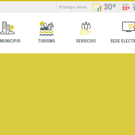
30º
MAX
M
El tiempo ahora
33º
 MUNICIPIO
TURISMO
SERVICIOS
SEDE ELECT