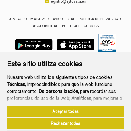
registro@aytosabi.es
CONTACTO
MAPA WEB
AVISO LEGAL
POLÍTICA DE PRIVACIDAD
ACCESIBILIDAD
POLÍTICA DE COOKIES
ENLACE 
Este sitio utiliza cookies
Nuestra web utiliza los siguientes tipos de cookies:
Técnicas
, imprescindibles para que la web funcione
correctamente;
De personalización,
para recordar sus
preferencias de uso de la web;
Analíticas
, para mejorar el
funcionamiento de la web y sus servicios.
Aceptar todas
Si acepta pulsando el botón
“Aceptar todas”
Rechazar todas
consideramos que acepta su uso. Si pulsa el botón