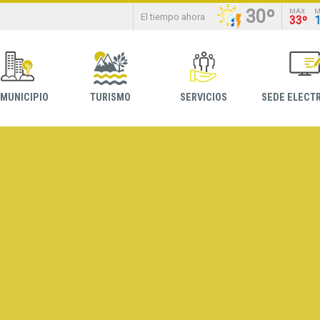
30º
MAX
M
El tiempo ahora
33º
 MUNICIPIO
TURISMO
SERVICIOS
SEDE ELECT