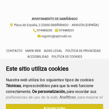
AYUNTAMIENTO DE SABIÑÁNIGO
Plaza de España, 2
22600
SABIÑÁNIGO
- ARAGÓN
(ESPAÑA)
974484200
974484201
registro@aytosabi.es
CONTACTO
MAPA WEB
AVISO LEGAL
POLÍTICA DE PRIVACIDAD
ACCESIBILIDAD
POLÍTICA DE COOKIES
ENLACE 
Este sitio utiliza cookies
Nuestra web utiliza los siguientes tipos de cookies:
Técnicas
, imprescindibles para que la web funcione
correctamente;
De personalización,
para recordar sus
preferencias de uso de la web;
Analíticas
, para mejorar el
funcionamiento de la web y sus servicios.
Aceptar todas