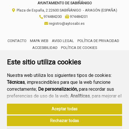
AYUNTAMIENTO DE SABIÑÁNIGO
Plaza de España, 2
22600
SABIÑÁNIGO
- ARAGÓN
(ESPAÑA)
974484200
974484201
registro@aytosabi.es
CONTACTO
MAPA WEB
AVISO LEGAL
POLÍTICA DE PRIVACIDAD
ACCESIBILIDAD
POLÍTICA DE COOKIES
ENLACE 
Este sitio utiliza cookies
Nuestra web utiliza los siguientes tipos de cookies:
Técnicas
, imprescindibles para que la web funcione
correctamente;
De personalización,
para recordar sus
preferencias de uso de la web;
Analíticas
, para mejorar el
funcionamiento de la web y sus servicios.
Aceptar todas
Si acepta pulsando el botón
“Aceptar todas”
Rechazar todas
consideramos que acepta su uso. Si pulsa el botón
“Rechazar todas”
o continúa navegando sin realizar