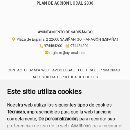
PLAN DE ACCIÓN LOCAL 2030
AYUNTAMIENTO DE SABIÑÁNIGO
Plaza de España, 2
22600
SABIÑÁNIGO
- ARAGÓN
(ESPAÑA)
974484200
974484201
registro@aytosabi.es
CONTACTO
MAPA WEB
AVISO LEGAL
POLÍTICA DE PRIVACIDAD
ACCESIBILIDAD
POLÍTICA DE COOKIES
ENLACE 
Este sitio utiliza cookies
Nuestra web utiliza los siguientes tipos de cookies:
Técnicas
, imprescindibles para que la web funcione
correctamente;
De personalización,
para recordar sus
preferencias de uso de la web;
Analíticas
, para mejorar el