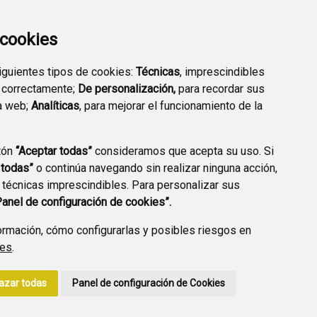
EMPRESARIAL
EXTERIOR QUÍMICO
a cookies
siguientes tipos de cookies:
Técnicas
, imprescindibles
 correctamente;
De personalización,
para recordar sus
a web;
Analíticas
, para mejorar el funcionamiento de la
PREGUNTAS
tón
“Aceptar todas”
consideramos que acepta su uso. Si
PLAN DE ACCIÓN LOCAL
FRECUENTES
 todas”
o continúa navegando sin realizar ninguna acción,
2030
 técnicas imprescindibles. Para personalizar sus
Panel de configuración de cookies”.
rmación, cómo configurarlas y posibles riesgos en
ies
.
A DE PRIVACIDAD
ACCESIBILIDAD
POLÍTICA DE COOKIES
azar todas
Panel de configuración de Cookies
ENLACE EXTERNO A