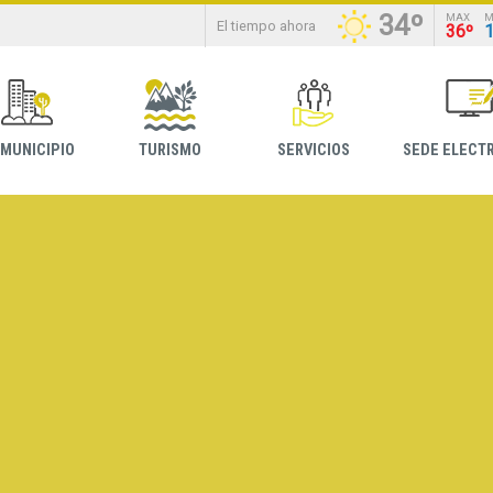
34º
MAX
M
El tiempo ahora
36º
 MUNICIPIO
TURISMO
SERVICIOS
SEDE ELECT