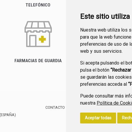
TELEFÓNICO
Este sitio utiliz
Nuestra web utiliza los 
para que la web funcione
preferencias de uso de l
web y sus servicios.
FARMACIAS DE GUARDIA
Si acepta pulsando el bo
CANAL YOUTUBE
pulsa el botón
“Rechazar
se guardarán las cookies
preferencias acceda al
“
Puede consultar más info
nuestra
Política de Cook
CONTACTO
MAPA WEB
AVISO LEGAL
POLÍTIC
(ESPAÑA)
Aceptar todas
Rech