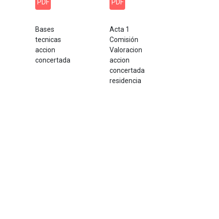
PDF
PDF
Bases
Acta 1
tecnicas
Comisión
accion
Valoracion
concertada
accion
concertada
residencia