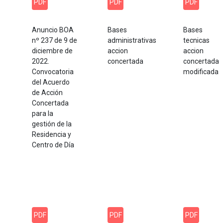
PDF
PDF
PDF
Anuncio BOA
Bases
Bases
nº 237 de 9 de
administrativas
tecnicas
diciembre de
accion
accion
2022.
concertada
concertada
Convocatoria
modificada
del Acuerdo
de Acción
Concertada
para la
gestión de la
Residencia y
Centro de Día
PDF
PDF
PDF